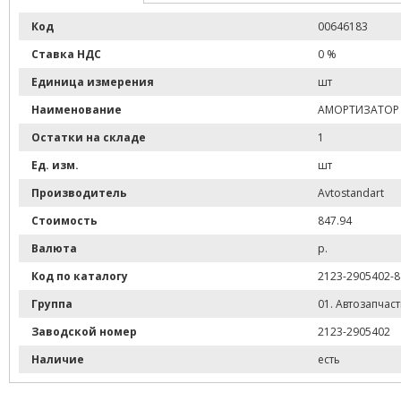
Импортные запчасти
Код
00646183
Тюнинг
Ставка НДС
0 %
Фильтры
Единица измерения
шт
Наименование
АМОРТИЗАТОР 
Остатки на складе
1
Ед. изм.
шт
Производитель
Avtostandart
Стоимость
847.94
Валюта
р.
Код по каталогу
2123-2905402-8
Группа
01. Автозапчас
Заводской номер
2123-2905402
Наличие
есть