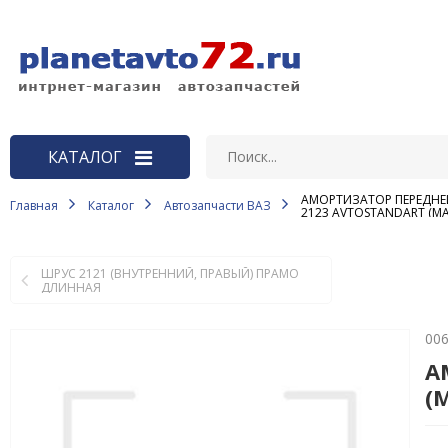
КАТАЛОГ
АМОРТИЗАТОР ПЕРЕДНЕ
Главная
Каталог
Автозапчасти ВАЗ
ВАЗ
2123 AVTOSTANDART (М
Автозапчасти LADA Largus, LADA
Vesta, LADA X-RAY
ШРУС 2121 (ВНУТРЕННИЙ, ПРАВЫЙ) ПРАМО
ДЛИННАЯ
АКБ
00
Автоаксессуары и
принадлежности
А
(
Автозапчасти ВАЗ
Автозапчасти ГАЗ