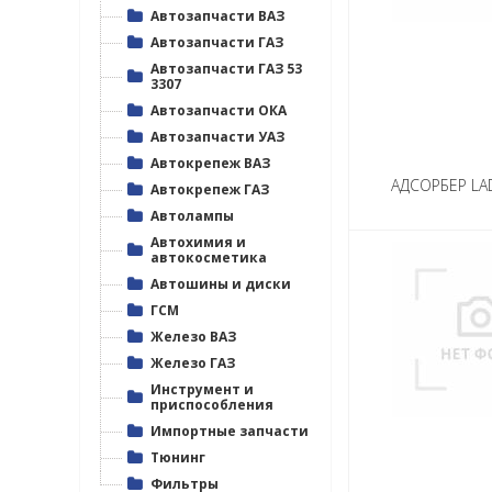
Автозапчасти ВАЗ
Автозапчасти ГАЗ 53 3307
Автозапчасти ГАЗ
Автозапчасти ОКА
Автозапчасти ГАЗ 53
3307
Автозапчасти УАЗ
Автозапчасти ОКА
Автозапчасти УАЗ
Автокрепеж ВАЗ
Автокрепеж ВАЗ
Автокрепеж ГАЗ
АДСОРБЕР LA
Автокрепеж ГАЗ
Автолампы
Автолампы
Автохимия и
автокосметика
Автохимия и автокосметика
Автошины и диски
Автошины и диски
ГСМ
Железо ВАЗ
ГСМ
Железо ГАЗ
Железо ВАЗ
Инструмент и
приспособления
Железо ГАЗ
Импортные запчасти
Тюнинг
Инструмент и приспособления
Фильтры