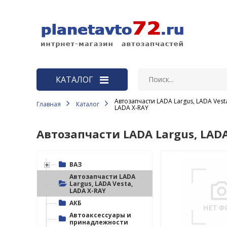
КАТАЛОГ
Автозапчасти LADA Largus, LADA Vest
Главная
Каталог
ВАЗ
LADA X-RAY
Автозапчасти LADA Largus, LADA
Автозапчасти LADA Largus, LADA
Vesta, LADA X-RAY
АКБ
ВАЗ
Автоаксессуары и
Автозапчасти LADA
принадлежности
Largus, LADA Vesta,
LADA X-RAY
Автозапчасти ВАЗ
АКБ
Автоаксессуары и
Автозапчасти ГАЗ
принадлежности