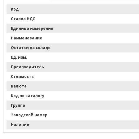
Импортные запчасти
Код
Тюнинг
Ставка НДС
Фильтры
Единица измерения
Наименование
Остатки на складе
Ед. изм.
Производитель
Стоимость
Валюта
Код по каталогу
Группа
Заводской номер
Наличие