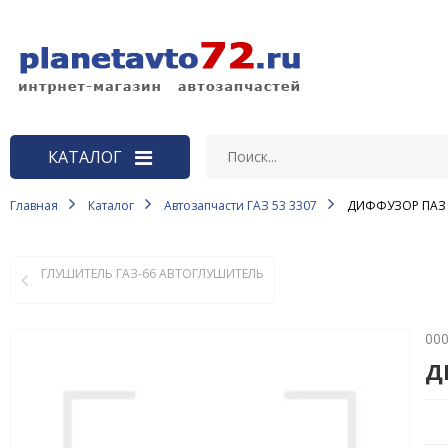
КАТАЛОГ
Главная
Каталог
Автозапчасти ГАЗ 53 3307
ДИФФУЗОР ПАЗ 
ВАЗ
Автозапчасти LADA Largus, LADA
Vesta, LADA X-RAY
ГЛУШИТЕЛЬ ГАЗ-66 АВТОГЛУШИТЕЛЬ
АКБ
00
Автоаксессуары и
принадлежности
Д
Автозапчасти ВАЗ
Автозапчасти ГАЗ