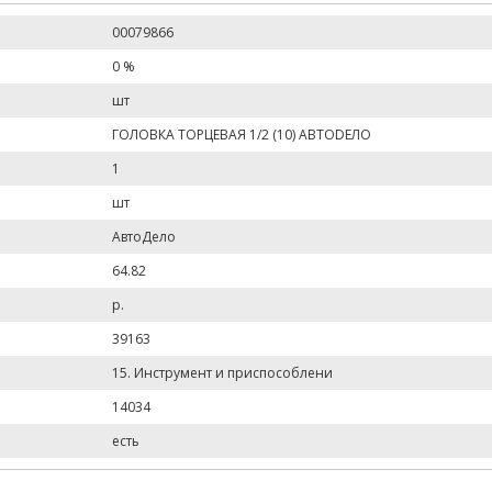
00079866
0 %
шт
ГОЛОВКА ТОРЦЕВАЯ 1/2 (10) АВТОDЕЛО
1
шт
АвтоДело
64.82
р.
39163
15. Инструмент и приспособлени
14034
есть