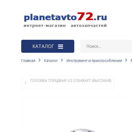
КАТАЛОГ
Главная
Каталог
Инструмент и приспособления
ВАЗ
Автозапчасти LADA Largus, LADA
Vesta, LADA X-RAY
ГОЛОВКА ТОРЦЕВАЯ 1/2 (10) KRAFT (ВЫСОКАЯ)
АКБ
Автоаксессуары и
принадлежности
Автозапчасти ВАЗ
Автозапчасти ГАЗ