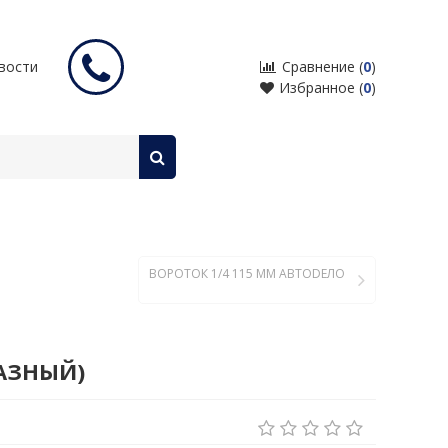
входные двери с терморазрывом
вости
Сравнение (
0
)
Избранное (
0
)
ВОРОТОК 1/4 115 ММ АВТОDЕЛО
РАЗНЫЙ)