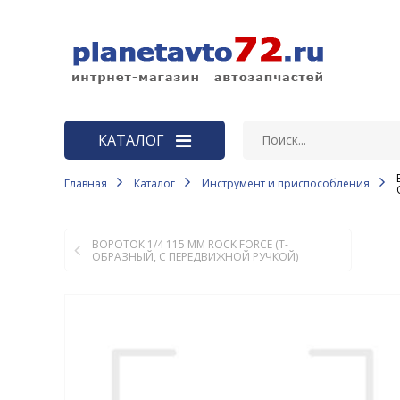
КАТАЛОГ
Главная
Каталог
Инструмент и приспособления
ВАЗ
Автозапчасти LADA Largus, LADA
Vesta, LADA X-RAY
ВОРОТОК 1/4 115 ММ ROCK FORCE (Т-
ОБРАЗНЫЙ, С ПЕРЕДВИЖНОЙ РУЧКОЙ)
АКБ
Автоаксессуары и
принадлежности
Автозапчасти ВАЗ
Автозапчасти ГАЗ